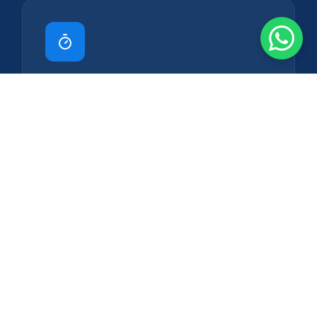
Flexibilidade de Projeto
Crie ambientes personalizados, nichos e sancas
com facilidade e precisão arquitetônica.
Orçamento
Isolamento Acústico e Térmico